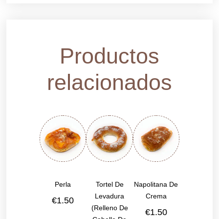
Productos
relacionados
Perla
Tortel De
Napolitana De
Levadura
Crema
€
1.50
(relleno De
€
1.50