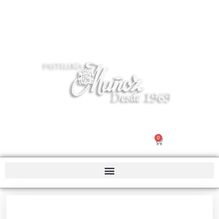
Tel 916195503 | info@pasteleriamuñoz.com
0
Nosotros |
Contacto
€
0.00