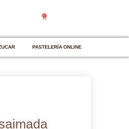
0
|
Contacto
€
0.00
AZUCAR
PASTELERÍA ONLINE
saimada