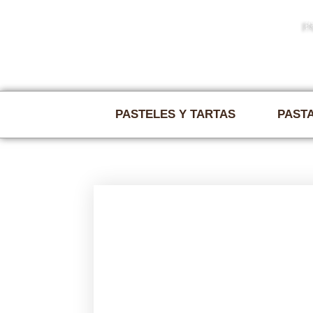
Tel 916195503 | info@pasteleriamuñoz.com
PASTELES Y TARTAS
PASTA