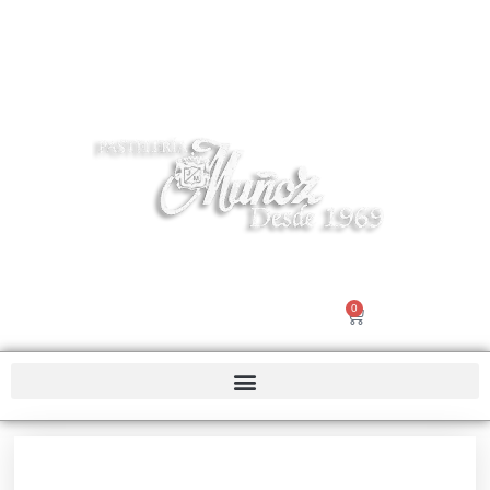
Tel 916195503 | info@pasteleriamuñoz.com
0
Nosotros |
Contacto
€
0.00