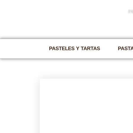
Tel 916195503 | info@pasteleriamuñoz.com
PASTELES Y TARTAS
PASTA