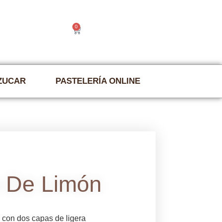
0
|
Contacto
€
0.00
AZUCAR
PASTELERÍA ONLINE
a De Limón
, con dos capas de ligera