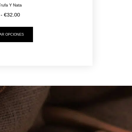
Trufa Y Nata
-
€
32.00
AR OPCIONES