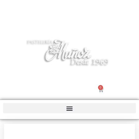
Tel 916195503 | info@pasteleriamuñoz.com
0
Nosotros |
Contacto
€
0.00