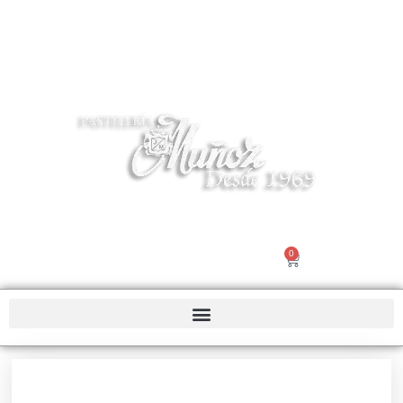
Tel 916195503 | info@pasteleriamuñoz.com
0
Nosotros |
Contacto
€
0.00