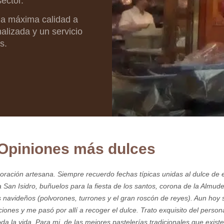
ector.
la máxima calidad a
alizada y un servicio
s.
Opiniones más dulces
boración artesana. Siempre recuerdo fechas típicas unidas al dulce de 
ra San Isidro, buñuelos para la fiesta de los santos, corona de la Almud
s navideños (polvorones, turrones y el gran roscón de reyes). Aun hoy 
ones y me pasó por allí a recoger el dulce. Trato exquisito del person
oda la vida. Para mi, de las mejores pastelerías tradicionales que existe