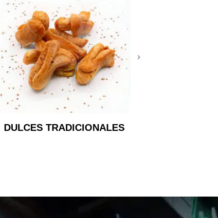
DULCES TRADICIONALES
PASTAS D