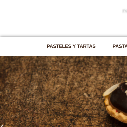
Tel 916195503 | info@pasteleriamuñoz.com
PASTELES Y TARTAS
PASTA