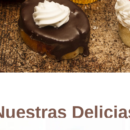
variedad
Nuestras Delicia
teles variados ofrece una gran
ores y cuidadas formas.