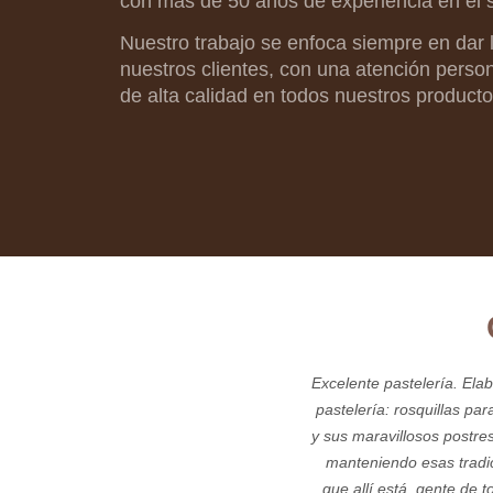
con más de 50 años de experiencia en el s
Nuestro trabajo se enfoca siempre en dar 
nuestros clientes, con una atención person
de alta calidad en todos nuestros producto
Excelente pastelería. Ela
pastelería: rosquillas pa
y sus maravillosos postre
manteniendo esas tradici
que allí está, gente de t