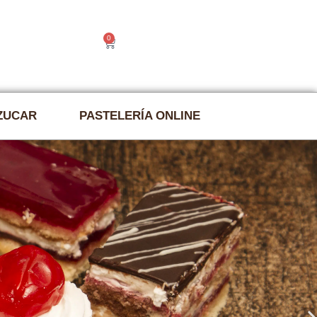
0
|
Contacto
€
0.00
AZUCAR
PASTELERÍA ONLINE