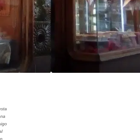
esta
Siempre compramos las tartas y roscones ya que nos pare
ena
Encargamos la tarta para nuestra boda la hicieron a nues
sigo
chicas muy amables y profesionales. La tarta le encantó a t
al
Se nota que utilizan buenos productos y son buenos pastele
n.