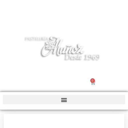
Tel 916195503 | info@pasteleriamuñoz.com
0
Nosotros |
Contacto
€
0.00