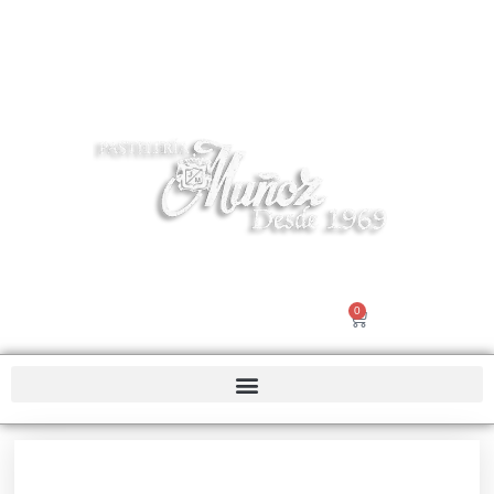
Tel 916195503 | info@pasteleriamuñoz.com
0
Nosotros |
Contacto
€
0.00