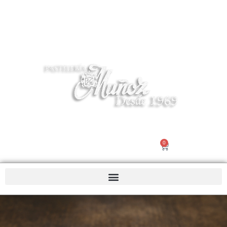
Tel 916195503 | info@pasteleriamuñoz.com
0
Nosotros |
Contacto
€
0.00