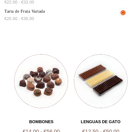
€
22.00
-
€
32.00
Tarta de Fruta Variada
€
25.00
-
€
35.00
BOMBONES
LENGUAS DE GATO
€
14.00
-
€
56.00
€
12.50
-
€
50.00