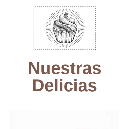
Gran variedad
Nuestra selección de
pasteles variados ofrece una
gran diversidad de sabores y
cuidadas formas.
Nuestras
¡Quiero uno!
Delicias