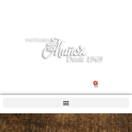
Tel 916195503 | info@pasteleriamuñoz.com
0
Nosotros |
Contacto
€
0.00